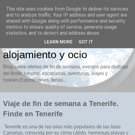
This site uses cookies from Google to deliver its services
and to analyze traffic. Your IP address and user-agent are
Finde.es Ofertas de fin de
shared with Google along with performance and security
metrics to ensure quality of service, generate usage
semana. Turismo, viajes,
statistics, and to detect and address abuse.
hoteles, vuelos,
LEARN MORE
GOT IT
alojamiento y ocio
Blog sobre ofertas de fin de semana, eventos para disfrutar
del finde; turismo, escapadas, aventuras, viajes y
hoteles.Exposiciones, ferias...
Viaje de fin de semana a Tenerife.
Finde en Tenerife
Tenerife es una de las islas más populares de las Islas
Canarias, conocida por su clima cálido, hermosas playas y