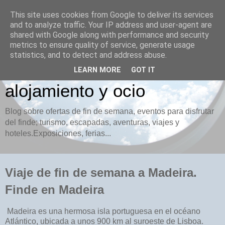
This site uses cookies from Google to deliver its services
and to analyze traffic. Your IP address and user-agent are
Finde.es Ofertas de fin de
shared with Google along with performance and security
metrics to ensure quality of service, generate usage
semana. Turismo, viajes,
statistics, and to detect and address abuse.
hoteles, vuelos,
LEARN MORE
GOT IT
alojamiento y ocio
Blog sobre ofertas de fin de semana, eventos para disfrutar
del finde; turismo, escapadas, aventuras, viajes y
hoteles.Exposiciones, ferias...
Viaje de fin de semana a Madeira.
Finde en Madeira
Madeira es una hermosa isla portuguesa en el océano
Atlántico, ubicada a unos 900 km al suroeste de Lisboa.